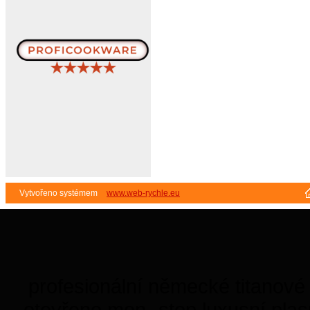
Vytvořeno systémem
www.web-rychle.eu
profesionální německé titanové
otevřeno mon- stop luxusní plas