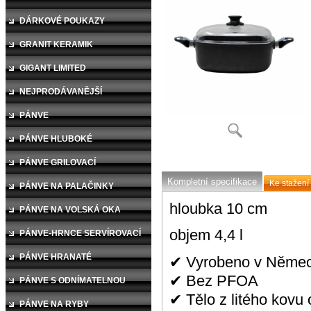
DÁRKOVÉ POUKAZY
GRANIT KERAMIK
GIGANT LIMITED
NEJPRODÁVANĚJŠÍ
PÁNVE
PÁNVE HLUBOKÉ
PÁNVE GRILOVACÍ
Kompletní specifikace
Ke stažení
PÁNVE NA PALAČINKY
hloubka 10 cm
PÁNVE NA VOLSKÁ OKA
objem 4,4 l
PÁNVE-HRNCE SERVÍROVACÍ
PÁNVE HRANATÉ
✔ Vyrobeno v Něme
✔ Bez PFOA
PÁNVE S ODNÍMATELNOU
✔ Tělo z litého kovu
RUČKOU
PÁNVE NA RYBY