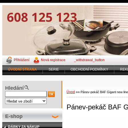
Přihlášení
Nová registrace
_withdrawal_button
ÚVODNÍ STRANA
SERIE
OBCHODNÍ PODMÍNKY
REK
Hledání
»
»
Úvod
Pánev-pekáč BAF Gigant new lin
Pánev-pekáč BAF Gi
E-shop
DÁRKY ZA NÁKUP