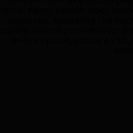
hrnce, pánve, pekáče, woky, kastro
volská oka, lívanečníky i na indu
pařáky, titanové parní nástavby,pá
grilovací pánve, poklice a víka,
cera