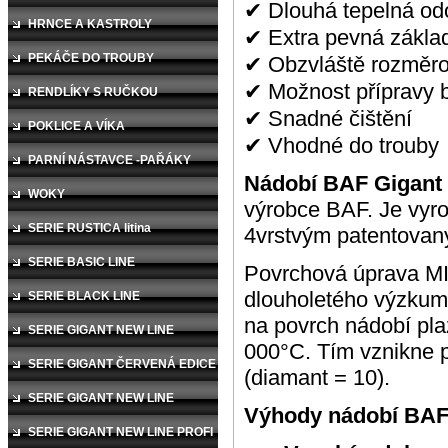
✔ Dlouhá tepelná od
HRNCE A KASTROLY
✔ Extra pevná zákl
PEKÁČE DO TROUBY
✔ Obzvláště rozměrov
✔ Možnost přípravy b
RENDLÍKY S RUČKOU
✔ Snadné čištění
POKLICE A VÍKA
✔ Vhodné do trouby
PARNÍ NÁSTAVCE -PAŘÁKY
Nádobí BAF Gigant
WOKY
výrobce BAF. Je vyro
SERIE RUSTICA litina
4vrstvým patentov
SERIE BASIC LINE
Povrchová úprava 
dlouholetého výzkumu 
SERIE BLACK LINE
na povrch nádobí
pla
SERIE GIGANT NEW LINE
000°C. Tím vznikne p
SERIE GIGANT ČERVENÁ EDICE
(diamant
= 10).
SERIE GIGANT NEW LINE
Výhody nádobí BAF
INDUKCE
SERIE GIGANT NEW LINE PROFI